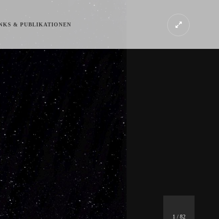
NKS & PUBLIKATIONEN
1
/
82