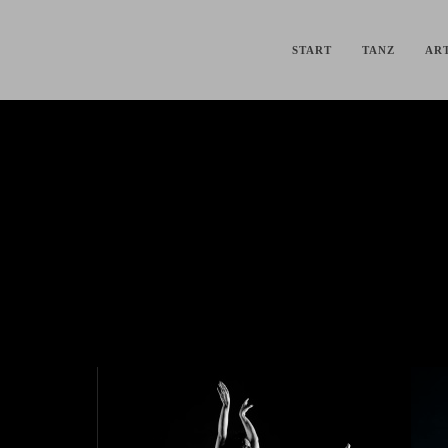
START
TANZ
ART