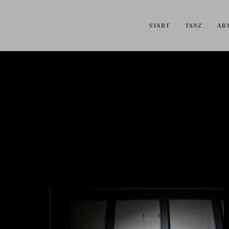
START
TANZ
ART