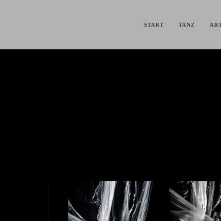
START
TANZ
ART