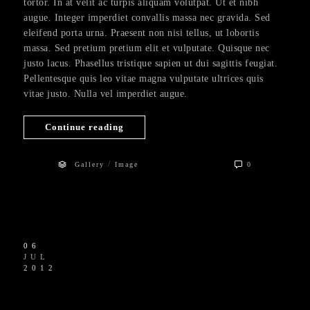
tortor. In at velit ac turpis aliquam volutpat. Ut et nibh
augue. Integer imperdiet convallis massa nec gravida. Sed
eleifend porta urna. Praesent non nisi tellus, ut lobortis
massa. Sed pretium pretium elit et vulputate. Quisque nec
justo lacus. Phasellus tristique sapien ut dui sagittis feugiat.
Pellentesque quis leo vitae magna vulputate ultrices quis
vitae justo. Nulla vel imperdiet augue.
Continue reading
/
Gallery
Image
0
06
JUL
2012