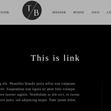
ISTIK
MÄNNER
BÜHNE
INFO
LI
This is link
elit. Phasellus blandit porta tellus non vulputate.
it. Suspendisse non ligula sit amet felis volutpat
o laoreet sagittis. Vestibulum ac elit orci, et cursus
ris justo, sed adipiscing neque. Nam ipsum dolor,