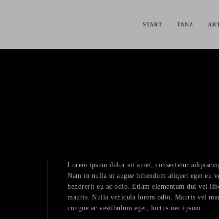
START
TANZ
ART
Lorem ipsum dolor sit amet, consectetur adipiscing 
Nam in nulla ut augue bibendum aliquet eget eu vel
hendrerit eu ac odio. Etiam elementum dui vel liber
mauris. Nulla vehicula lorem odio. Mauris vel mau
congue ac vestibulum eget, luctus nec ipsum