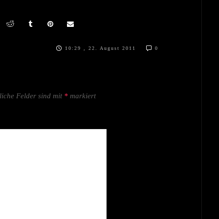
10:29 , 22. August 2011
0
liche Felder sind mit
*
markiert