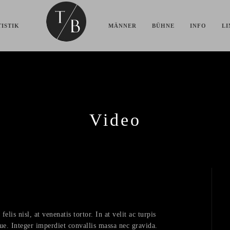
ISTIK
MÄNNER
BÜHNE
INFO
LI
Video
lis nisl, at venenatis tortor. In at velit ac turpis
ue. Integer imperdiet convallis massa nec gravida.