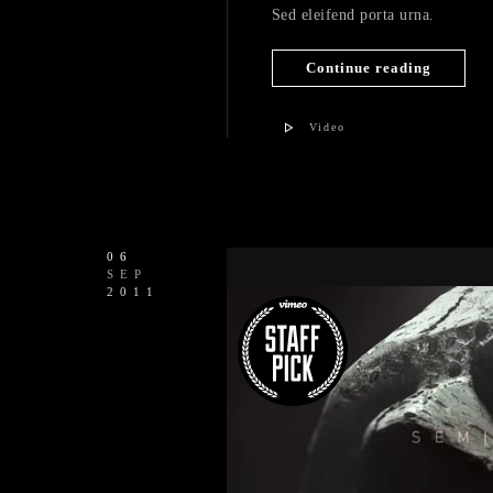
Sed eleifend porta urna.
Continue reading
Video
06
SEP
2011