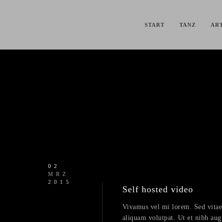
START
TANZ
ART
02
MRZ
2015
Self hosted video
Vivamus vel mi lorem. Sed vitae fe
aliquam volutpat. Ut et nibh aug