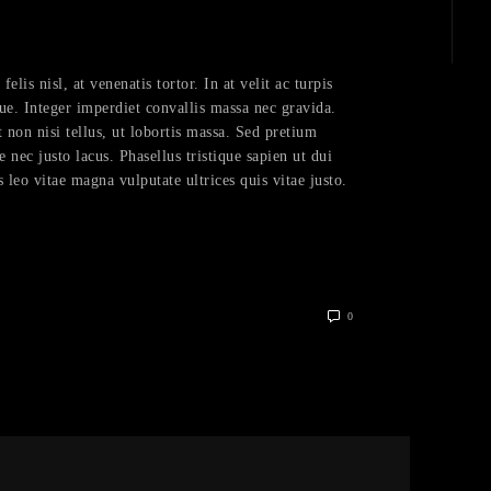
lis nisl, at venenatis tortor. In at velit ac turpis
ue. Integer imperdiet convallis massa nec gravida.
 non nisi tellus, ut lobortis massa. Sed pretium
e nec justo lacus. Phasellus tristique sapien ut dui
s leo vitae magna vulputate ultrices quis vitae justo.
0