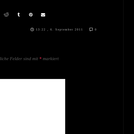
13:22 , 6. September 2011
0
liche Felder sind mit
*
markiert